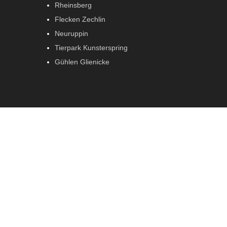
Rheinsberg
Flecken Zechlin
Neuruppin
Tierpark Kunsterspring
Gühlen Glienicke